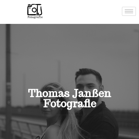
Thomas Janßen
Fotografie
ERINNERNUNG IST DIE SUMME DER MOMENTE